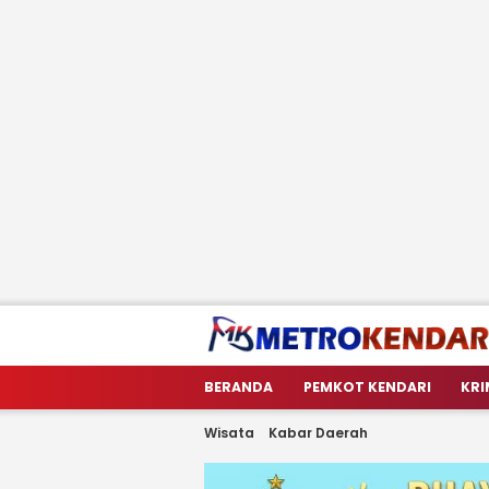
metrokendari
Berita Terkini Sulawesi Tenggara
BERANDA
PEMKOT KENDARI
KRI
Wisata
Kabar Daerah