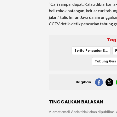
“Cari sampai dapat. Kalau dibiarkan a
beli rokok batangan, keluar curi tabu
jalan,” tulis Imran Jaya dalam ungga
CCTV detik-detik pencurian tabung ga
Tag
Berita Pencurian Konawe Hari Ini
Bagikan
TINGGALKAN BALASAN
Alamat email Anda tidak akan dipublikasik