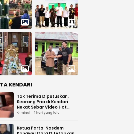
ITA KENDARI
Tak Terima Diputuskan,
Seorang Pria di Kendari
Nekat Sebar Video Hot
Pacar
Kriminal
1 hari yang lalu
Ketua Partai Nasdem
Konawe Utara Ditetapkan