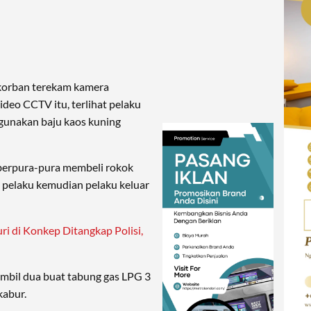
 korban terekam kamera
eo CCTV itu, terlihat pelaku
gunakan baju kaos kuning
berpura-pura membeli rokok
, pelaku kemudian pelaku keluar
ri di Konkep Ditangkap Polisi,
mbil dua buat tabung gas LPG 3
kabur.