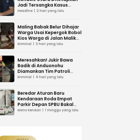
Jadi Tersangka Kasus
Dugaan Penipuan
Headline
2 hari yang lalu
Maling Babak Belur Dihajar
Warga Usai Kepergok Bobol
Kios Warga di Jalan Malik
Raya Mandonga
Kriminal
3 hari yang lalu
Meresahkan! Jukir Bawa
Badik di Anduonohu
Diamankan Tim Patroli
Polresta Kendari
Kriminal
4 hari yang lalu
Beredar Aturan Baru
Kendaraan Roda Empat
Parkir Depan SPBU Bakal
Dikenakan Pungutan Karcis
Metro Kendari
1 minggu yang lalu