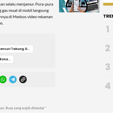
kan selalu menjamur. Pura-pura
ng gas muat di mobil langsung
TRE
hannya di Medsos video rekaman
s.
1
2
Pencuri Tabung Gas Konawe
Tabung Gas Konawe
3
4
an.
Ruas yang wajib ditandai
*