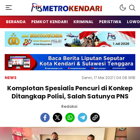
Berita Terkini Sulawesi Tenggara
metrokendari
BERANDA
PEMKOT KENDARI
KRIMINAL
PERISTIWA
LOWO
NEWS
Senin, 17 Mei 2021 | 04:08 WIB
Komplotan Spesialis Pencuri di Konkep
Ditangkap Polisi, Salah Satunya PNS
Redaksi