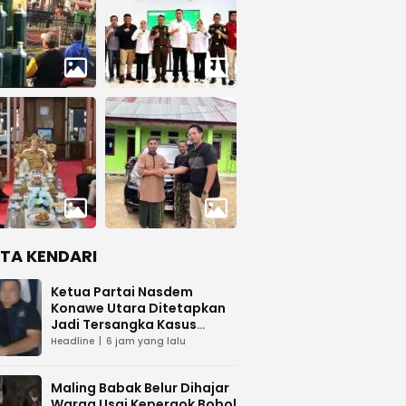
ITA KENDARI
Ketua Partai Nasdem
Konawe Utara Ditetapkan
Jadi Tersangka Kasus
Dugaan Penipuan
Headline
6 jam yang lalu
Maling Babak Belur Dihajar
Warga Usai Kepergok Bobol