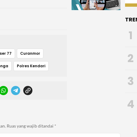
TRE
1
2
ser 77
Curanmor
onga
Polres Kendari
3
4
an.
Ruas yang wajib ditandai
*