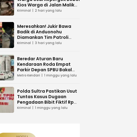
Kios Warga di Jalan Malik
Raya Mandonga
Kriminal
2 hari yang lalu
Meresahkan! Jukir Bawa
Badik di Anduonohu
Diamankan Tim Patroli
Polresta Kendari
Kriminal
3 hari yang lalu
Beredar Aturan Baru
Kendaraan Roda Empat
Parkir Depan SPBU Bakal
Dikenakan Pungutan Karcis
Metro Kendari
1 minggu yang lalu
Polda Sultra Pastikan Usut
Tuntas Kasus Dugaan
Pengadaan Bibit Fiktif Rp
26 Miliar
Kriminal
1 minggu yang lalu