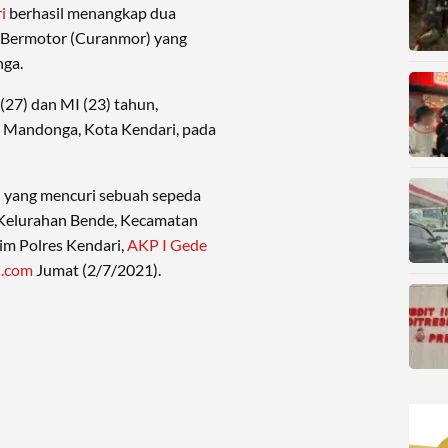
i
berhasil menangkap dua
n Bermotor (Curanmor) yang
nga.
 (27) dan MI (23) tahun,
n Mandonga, Kota Kendari, pada
 yang mencuri sebuah sepeda
, Kelurahan Bende, Kecamatan
rim Polres Kendari,
AKP I Gede
i.com
Jumat (2/7/2021).