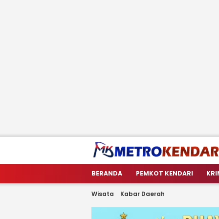
metrokendari
Berita Terkini Sulawesi Tenggara
BERANDA
PEMKOT KENDARI
KRI
Wisata
Kabar Daerah