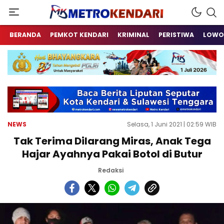
Berita Terkini Sulawesi Tenggara
metrokendari
BERANDA
PEMKOT KENDARI
KRIMINAL
PERISTIWA
LOWO
NEWS
Selasa, 1 Juni 2021 | 02:59 WIB
Tak Terima Dilarang Miras, Anak Tega
Hajar Ayahnya Pakai Botol di Butur
Redaksi