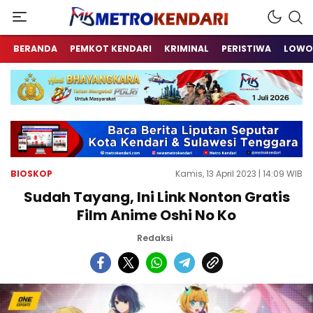
Berita Terkini Sulawesi Tenggara
metrokendari
BERANDA
PEMKOT KENDARI
KRIMINAL
PERISTIWA
LOWO
BIOSKOP
Kamis, 13 April 2023 | 14:09 WIB
Sudah Tayang, Ini Link Nonton Gratis
Film Anime Oshi No Ko
Redaksi