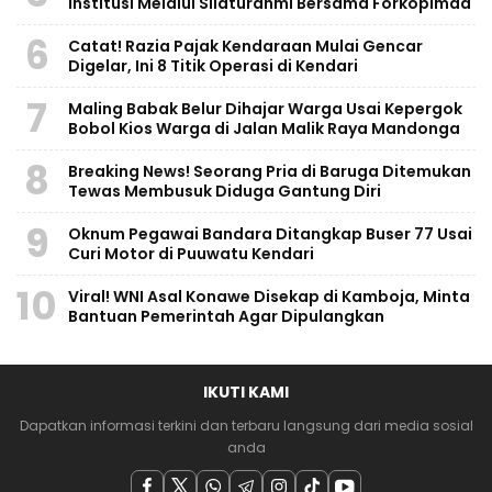
Institusi Melalui Silaturahmi Bersama Forkopimda
6
Catat! Razia Pajak Kendaraan Mulai Gencar
Digelar, Ini 8 Titik Operasi di Kendari
7
Maling Babak Belur Dihajar Warga Usai Kepergok
Bobol Kios Warga di Jalan Malik Raya Mandonga
8
Breaking News! Seorang Pria di Baruga Ditemukan
Tewas Membusuk Diduga Gantung Diri
9
Oknum Pegawai Bandara Ditangkap Buser 77 Usai
Curi Motor di Puuwatu Kendari
10
Viral! WNI Asal Konawe Disekap di Kamboja, Minta
Bantuan Pemerintah Agar Dipulangkan
IKUTI KAMI
Dapatkan informasi terkini dan terbaru langsung dari media sosial
anda