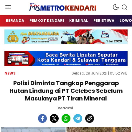
Berita Terkini Sulawesi Tenggara
metrokendari
BERANDA
PEMKOT KENDARI
KRIMINAL
PERISTIWA
LOWO
NEWS
Selasa, 29 Juni 2021 | 05:52 WIB
Polisi Diminta Tangkap Penggarap
Hutan Lindung di PT Celebes Sebelum
Masuknya PT Tiran Mineral
Redaksi