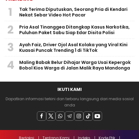
1
Tak Terima Diputuskan, Seorang Pria di Kendari
Nekat Sebar Video Hot Pacar
2
Pria Asal Tinanggea Ditangkap Kasus Narkotika,
Puluhan Paket Sabu Siap Edar Disita Polisi
3
Ayah Faiz, Driver Ojol Asal Kolaka yang Viral Kini
Kuasai Puncak Trending 1 di TikTok
4
Maling Babak Belur Dihajar Warga Usai Kepergok
Bobol Kios Warga di Jalan Malik Raya Mandonga
IKUTI KAMI
Dapatkan informasi terkini dan terbaru langsung dari media sosial
anda
Redaksi
Tentang Kami
Indeks
Kode Etik