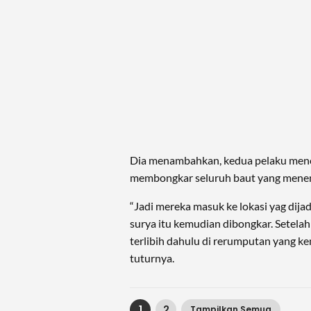
Dia menambahkan, kedua pelaku mencu
membongkar seluruh baut yang menem
“Jadi mereka masuk ke lokasi yag dij
surya itu kemudian dibongkar. Setela
terlibih dahulu di rerumputan yang ke
tuturnya.
1
2
Tampilkan Semua