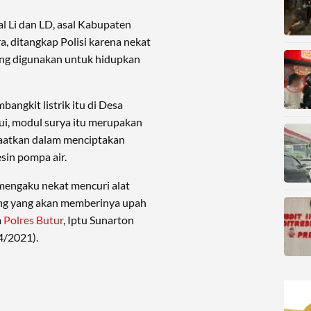
al Li dan LD, asal Kabupaten
a, ditangkap Polisi karena nekat
ang digunakan untuk hidupkan
ngkit listrik itu di Desa
ui, modul surya itu merupakan
aatkan dalam menciptakan
sin pompa air.
 mengaku nekat mencuri alat
ang yang akan memberinya upah
m
Polres Butur
, Iptu Sunarton
4/2021).