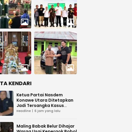
ITA KENDARI
Ketua Partai Nasdem
Konawe Utara Ditetapkan
Jadi Tersangka Kasus
Dugaan Penipuan
Headline
6 jam yang lalu
Maling Babak Belur Dihajar
Warga Usai Kepergok Bobol