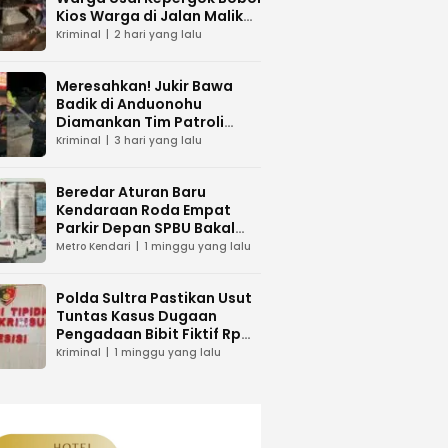
Kios Warga di Jalan Malik
Raya Mandonga
Kriminal
2 hari yang lalu
Meresahkan! Jukir Bawa
Badik di Anduonohu
Diamankan Tim Patroli
Polresta Kendari
Kriminal
3 hari yang lalu
Beredar Aturan Baru
Kendaraan Roda Empat
Parkir Depan SPBU Bakal
Dikenakan Pungutan Karcis
Metro Kendari
1 minggu yang lalu
Polda Sultra Pastikan Usut
Tuntas Kasus Dugaan
Pengadaan Bibit Fiktif Rp
26 Miliar
Kriminal
1 minggu yang lalu