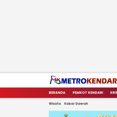
metrokendari
Berita Terkini Sulawesi Tenggara
BERANDA
PEMKOT KENDARI
KRI
Wisata
Kabar Daerah