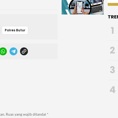
TRE
1
Polres Butur
2
3
4
an.
Ruas yang wajib ditandai
*