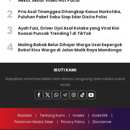
Nekat Sebar Video Hot Pacar
2
Pria Asal Tinanggea Ditangkap Kasus Narkotika,
Puluhan Paket Sabu Siap Edar Disita Polisi
3
Ayah Faiz, Driver Ojol Asal Kolaka yang Viral Kini
Kuasai Puncak Trending 1 di TikTok
4
Maling Babak Belur Dihajar Warga Usai Kepergok
Bobol Kios Warga di Jalan Malik Raya Mandonga
IKUTI KAMI
Dapatkan informasi terkini dan terbaru langsung dari media sosial
anda
Redaksi
Tentang Kami
Indeks
Kode Etik
Pedoman Media Siber
Privacy Policy
Disclaimer