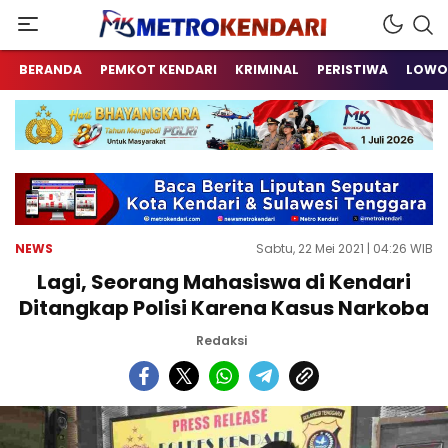
Berita Terkini Sulawesi Tenggara
metrokendari
BERANDA
PEMKOT KENDARI
KRIMINAL
PERISTIWA
LOWO
NEWS
Sabtu, 22 Mei 2021 | 04:26 WIB
Lagi, Seorang Mahasiswa di Kendari
Ditangkap Polisi Karena Kasus Narkoba
Redaksi