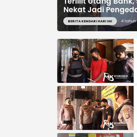
Terlilit Utang Bank
Nekat Jadi Penged
4 tahun
BERITA KENDARI HARI INI