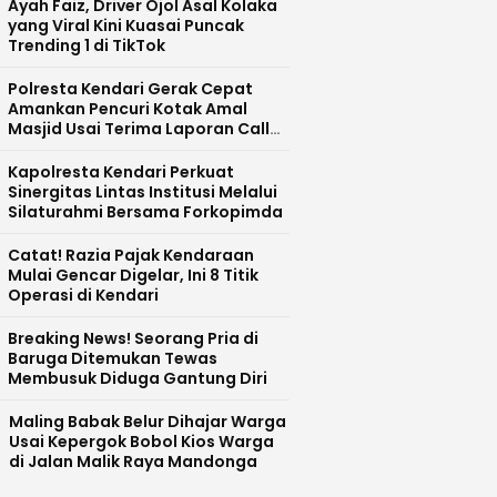
Ayah Faiz, Driver Ojol Asal Kolaka
yang Viral Kini Kuasai Puncak
Trending 1 di TikTok
Polresta Kendari Gerak Cepat
Amankan Pencuri Kotak Amal
Masjid Usai Terima Laporan Call
Centre 110
Kapolresta Kendari Perkuat
Sinergitas Lintas Institusi Melalui
Silaturahmi Bersama Forkopimda
Catat! Razia Pajak Kendaraan
Mulai Gencar Digelar, Ini 8 Titik
Operasi di Kendari
Breaking News! Seorang Pria di
Baruga Ditemukan Tewas
Membusuk Diduga Gantung Diri
Maling Babak Belur Dihajar Warga
Usai Kepergok Bobol Kios Warga
di Jalan Malik Raya Mandonga