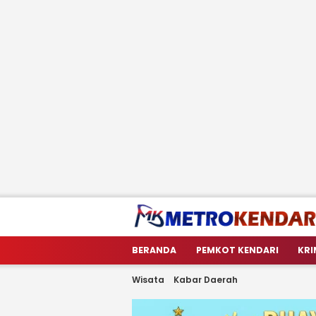
metrokendari
Berita Terkini Sulawesi Tenggara
BERANDA
PEMKOT KENDARI
KRI
Wisata
Kabar Daerah