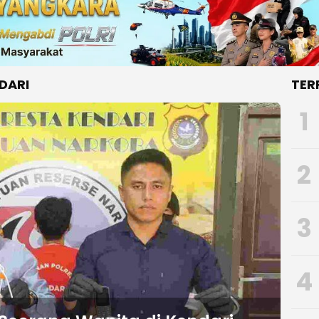
DARI
TER
1
2
3
4