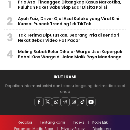
1
Pria Asal Tinanggea Ditangkap Kasus Narkotika,
Puluhan Paket Sabu Siap Edar Disita Polisi
2
Ayah Faiz, Driver Ojol Asal Kolaka yang Viral Kini
Kuasai Puncak Trending 1 di TikTok
3
Tak Terima Diputuskan, Seorang Pria di Kendari
Nekat Sebar Video Hot Pacar
4
Maling Babak Belur Dihajar Warga Usai Kepergok
Bobol Kios Warga di Jalan Malik Raya Mandonga
IKUTI KAMI
Dapatkan informasi terkini dan terbaru langsung dari media sosial
anda
Redaksi
Tentang Kami
Indeks
Kode Etik
Pedoman Media Siber
Privacy Policy
Disclaimer