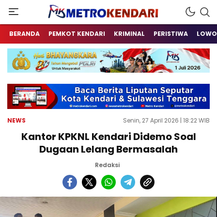
Berita Terkini Sulawesi Tenggara
metrokendari
BERANDA
PEMKOT KENDARI
KRIMINAL
PERISTIWA
LOWO
NEWS
Senin, 27 April 2026 | 18:22 WIB
Kantor KPKNL Kendari Didemo Soal
Dugaan Lelang Bermasalah
Redaksi