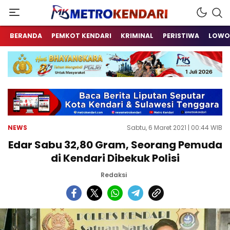
Berita Terkini Sulawesi Tenggara
metrokendari
BERANDA
PEMKOT KENDARI
KRIMINAL
PERISTIWA
LOWO
NEWS
Sabtu, 6 Maret 2021 | 00:44 WIB
Edar Sabu 32,80 Gram, Seorang Pemuda
di Kendari Dibekuk Polisi
Redaksi