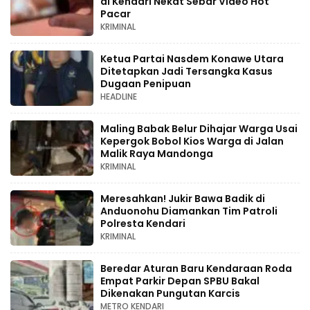
di Kendari Nekat Sebar Video Hot
Pacar
KRIMINAL
Ketua Partai Nasdem Konawe Utara
Ditetapkan Jadi Tersangka Kasus
Dugaan Penipuan
HEADLINE
Maling Babak Belur Dihajar Warga Usai
Kepergok Bobol Kios Warga di Jalan
Malik Raya Mandonga
KRIMINAL
Meresahkan! Jukir Bawa Badik di
Anduonohu Diamankan Tim Patroli
Polresta Kendari
KRIMINAL
Beredar Aturan Baru Kendaraan Roda
Empat Parkir Depan SPBU Bakal
Dikenakan Pungutan Karcis
METRO KENDARI