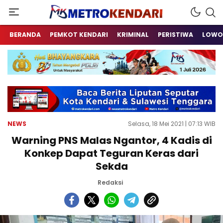
Berita Terkini Sulawesi Tenggara
metrokendari
BERANDA
PEMKOT KENDARI
KRIMINAL
PERISTIWA
LOWO
NEWS
Selasa, 18 Mei 2021 | 07:13 WIB
Warning PNS Malas Ngantor, 4 Kadis di
Konkep Dapat Teguran Keras dari
Sekda
Redaksi