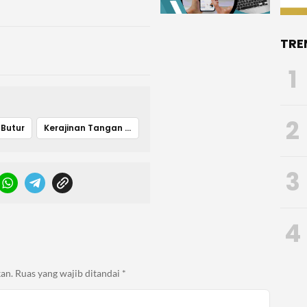
TRE
1
2
Butur
Kerajinan Tangan Butur
3
4
an.
Ruas yang wajib ditandai
*