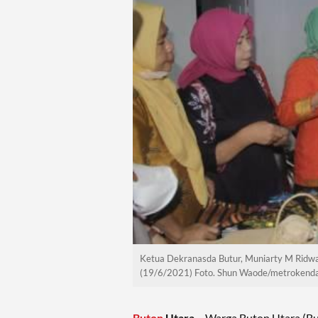
Ketua Dekranasda Butur, Muniarty M Ridwan
(19/6/2021) Foto. Shun Waode/metrokendar
Buton
Utara
– Warga Buton Utara (But