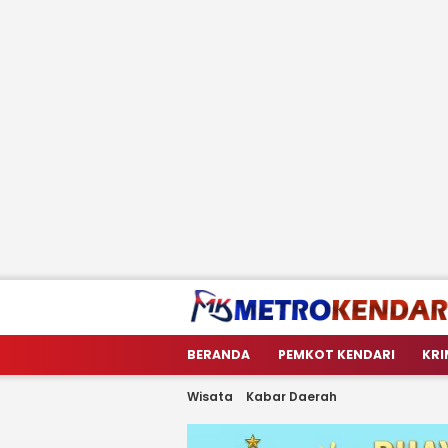
metrokendari
Berita Terkini Sulawesi Tenggara
BERANDA
PEMKOT KENDARI
KRI
Wisata
Kabar Daerah