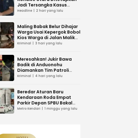
Jadi Tersangka Kasus
Dugaan Penipuan
Headline
2 hari yang lalu
Maling Babak Belur Dihajar
Warga Usai Kepergok Bobol
Kios Warga di Jalan Malik
Raya Mandonga
Kriminal
3 hari yang lalu
Meresahkan! Jukir Bawa
Badik di Anduonohu
Diamankan Tim Patroli
Polresta Kendari
Kriminal
4 hari yang lalu
Beredar Aturan Baru
Kendaraan Roda Empat
Parkir Depan SPBU Bakal
Dikenakan Pungutan Karcis
Metro Kendari
1 minggu yang lalu