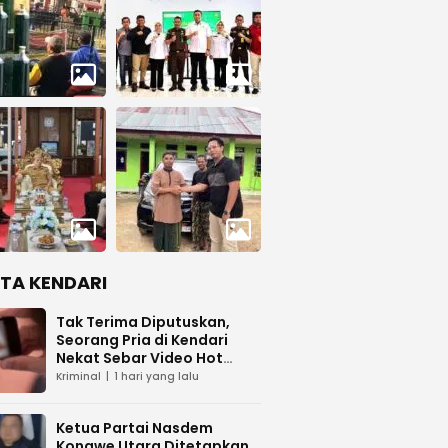
ITA KENDARI
Tak Terima Diputuskan,
Seorang Pria di Kendari
Nekat Sebar Video Hot
Pacar
Kriminal
1 hari yang lalu
Ketua Partai Nasdem
Konawe Utara Ditetapkan