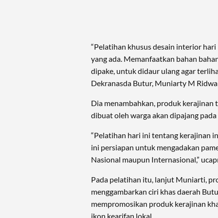
“Pelatihan khusus desain interior har
yang ada. Memanfaatkan bahan bahan d
dipake, untuk didaur ulang agar terliha
Dekranasda Butur, Muniarty M Ridwan
Dia menambahkan, produk kerajinan t
dibuat oleh warga akan dipajang pada
“Pelatihan hari ini tentang kerajinan int
ini persiapan untuk mengadakan pamera
Nasional maupun Internasional,” ucap
Pada pelatihan itu, lanjut Muniarti, p
menggambarkan ciri khas daerah Butur
mempromosikan produk kerajinan kha
ikon kearifan lokal.