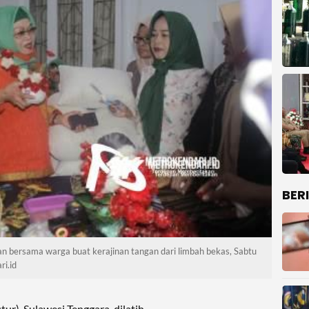
BER
 bersama warga buat kerajinan tangan dari limbah bekas, Sabtu
i.id
ur), Sulawesi Tenggara, dilatih