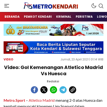
Berita Terkini Sulawesi Tenggara
metrokendari
BERANDA
PEMKOT KENDARI
KRIMINAL
PERISTIWA
LOWO
VIDEO
Jumat, 23 April 2021 | 01:14 WIB
Video: Gol Kemenangan Atletico Madrid
Vs Huesca
Redaksi
Metro.Sport
–
Atletico Madrid
menang 2-0 atas Huesca dan
kembali memuncaki klasemen Liga Spanyol dalam