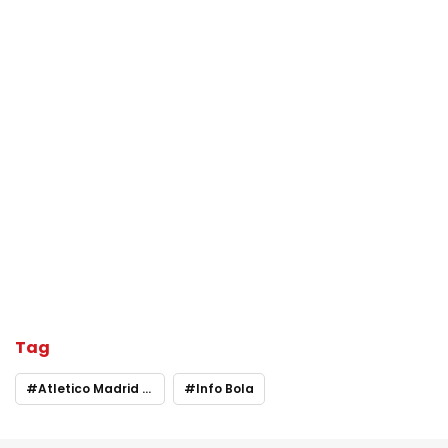
Tag
Atletico Madrid Vs Huesca
Info Bola