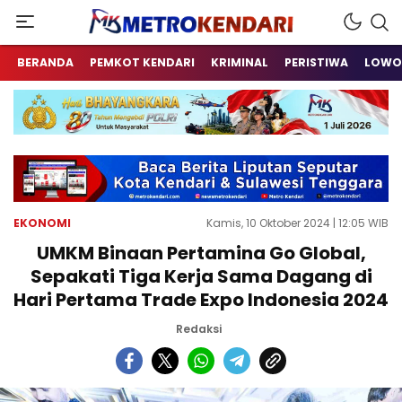
Berita Terkini Sulawesi Tenggara
metrokendari
BERANDA
PEMKOT KENDARI
KRIMINAL
PERISTIWA
LOWO
EKONOMI
Kamis, 10 Oktober 2024 | 12:05 WIB
UMKM Binaan Pertamina Go Global,
Sepakati Tiga Kerja Sama Dagang di
Hari Pertama Trade Expo Indonesia 2024
Redaksi