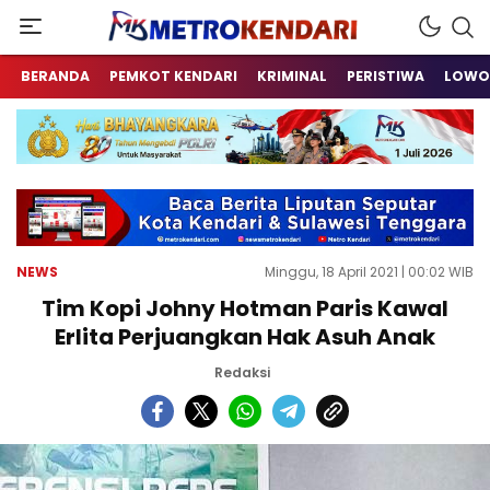
Berita Terkini Sulawesi Tenggara
metrokendari
BERANDA
PEMKOT KENDARI
KRIMINAL
PERISTIWA
LOWO
NEWS
Minggu, 18 April 2021 | 00:02 WIB
Tim Kopi Johny Hotman Paris Kawal
Erlita Perjuangkan Hak Asuh Anak
Redaksi