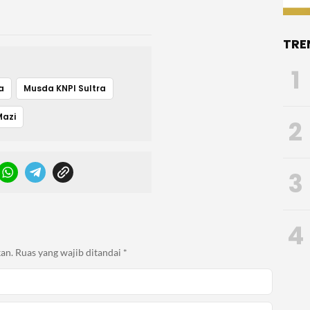
TRE
1
a
Musda KNPI Sultra
Mazi
2
3
4
an.
Ruas yang wajib ditandai
*