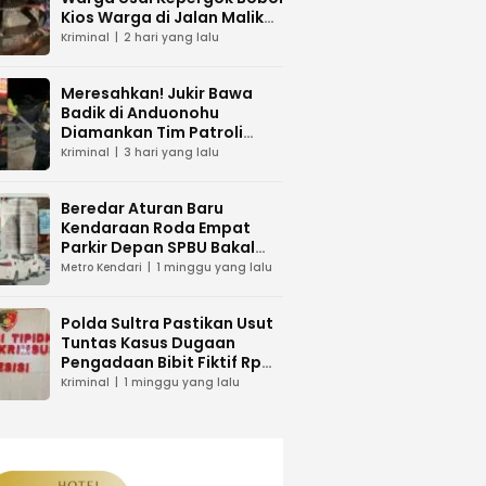
Kios Warga di Jalan Malik
Raya Mandonga
Kriminal
2 hari yang lalu
Meresahkan! Jukir Bawa
Badik di Anduonohu
Diamankan Tim Patroli
Polresta Kendari
Kriminal
3 hari yang lalu
Beredar Aturan Baru
Kendaraan Roda Empat
Parkir Depan SPBU Bakal
Dikenakan Pungutan Karcis
Metro Kendari
1 minggu yang lalu
Polda Sultra Pastikan Usut
Tuntas Kasus Dugaan
Pengadaan Bibit Fiktif Rp
26 Miliar
Kriminal
1 minggu yang lalu