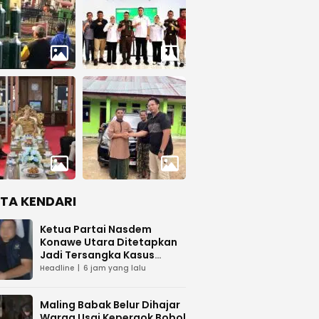
ITA KENDARI
Ketua Partai Nasdem
Konawe Utara Ditetapkan
Jadi Tersangka Kasus
Dugaan Penipuan
Headline
6 jam yang lalu
Maling Babak Belur Dihajar
Warga Usai Kepergok Bobol