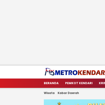
metrokendari
Berita Terkini Sulawesi Tenggara
BERANDA
PEMKOT KENDARI
KRI
Wisata
Kabar Daerah