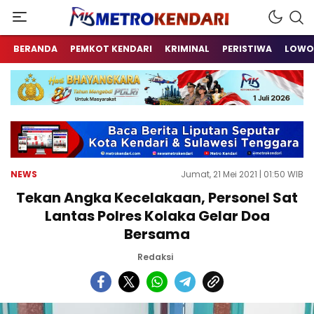
Berita Terkini Sulawesi Tenggara
metrokendari
BERANDA
PEMKOT KENDARI
KRIMINAL
PERISTIWA
LOWO
NEWS
Jumat, 21 Mei 2021 | 01:50 WIB
Tekan Angka Kecelakaan, Personel Sat
Lantas Polres Kolaka Gelar Doa
Bersama
Redaksi