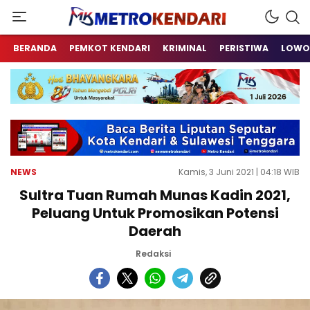
Berita Terkini Sulawesi Tenggara
metrokendari
BERANDA
PEMKOT KENDARI
KRIMINAL
PERISTIWA
LOWO
NEWS
Kamis, 3 Juni 2021 | 04:18 WIB
Sultra Tuan Rumah Munas Kadin 2021,
Peluang Untuk Promosikan Potensi
Daerah
Redaksi