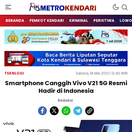
Berita Terkini Sulawesi Tenggara
metrokendari
BERANDA
PEMKOT KENDARI
KRIMINAL
PERISTIWA
LOWO
TEKNLOGI
Selasa, 18 Mei 2021 | 12:43 WIB
Smartphone Canggih Vivo V21 5G Resmi
Hadir di Indonesia
Redaksi