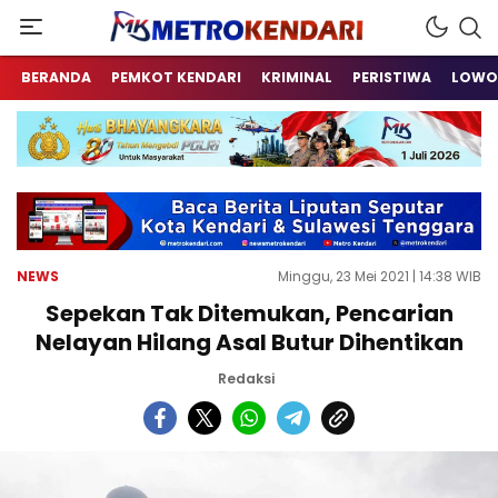
Berita Terkini Sulawesi Tenggara
metrokendari
BERANDA
PEMKOT KENDARI
KRIMINAL
PERISTIWA
LOWO
NEWS
Minggu, 23 Mei 2021 | 14:38 WIB
Sepekan Tak Ditemukan, Pencarian
Nelayan Hilang Asal Butur Dihentikan
Redaksi