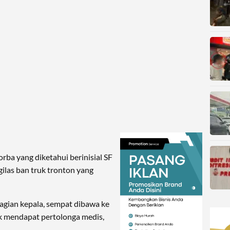
orba yang diketahui berinisial SF
gilas ban truk tronton yang
agian kepala, sempat dibawa ke
k mendapat pertolonga medis,