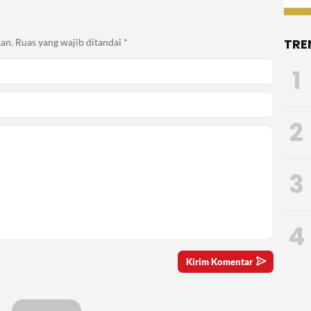
TRE
an.
Ruas yang wajib ditandai
*
1
2
3
4