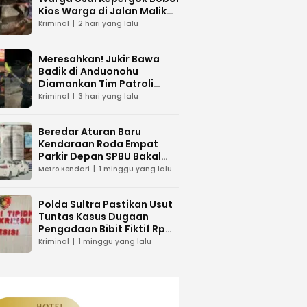
Kios Warga di Jalan Malik
Raya Mandonga
Kriminal
2 hari yang lalu
Meresahkan! Jukir Bawa
Badik di Anduonohu
Diamankan Tim Patroli
Polresta Kendari
Kriminal
3 hari yang lalu
Beredar Aturan Baru
Kendaraan Roda Empat
Parkir Depan SPBU Bakal
Dikenakan Pungutan Karcis
Metro Kendari
1 minggu yang lalu
Polda Sultra Pastikan Usut
Tuntas Kasus Dugaan
Pengadaan Bibit Fiktif Rp
26 Miliar
Kriminal
1 minggu yang lalu