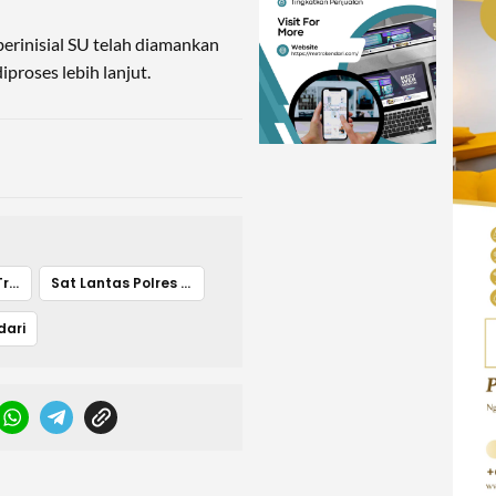
berinisial SU telah diamankan
iproses lebih lanjut.
Motor Terlindas Truk
Sat Lantas Polres Kendari
dari