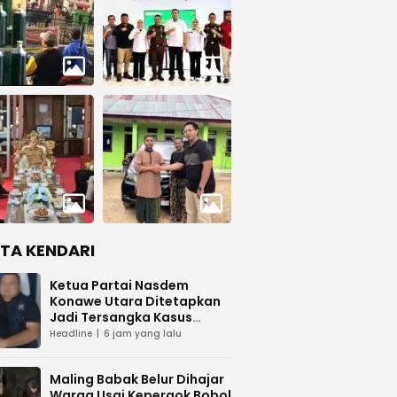
ITA KENDARI
Ketua Partai Nasdem
Konawe Utara Ditetapkan
Jadi Tersangka Kasus
Dugaan Penipuan
Headline
6 jam yang lalu
Maling Babak Belur Dihajar
Warga Usai Kepergok Bobol