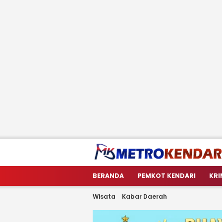
metrokendari
Berita Terkini Sulawesi Tenggara
BERANDA
PEMKOT KENDARI
KRI
Wisata
Kabar Daerah