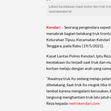
Lokasi kecelakaan maut motor dan truk tro
metrokendari.id
Kendari
– Seorang pengendara sepeda
menabrak bagian belakang truk tronton
Kelurahan Tipuu, Kecamatan Kendari B
Tenggara, pada Rabu (19/5/2021).
Kasat Lantas Polres Kendari, Iptu Re
kecelakaan itu terjadi saat truk dan m
korban melaju dengan arah yang sama
“Awalnya truk itu sedang melaju pelan
dibelakang. Saat truk itu mogok tiba-
lambat karena mengalami kerusakan, k
langsung menghantam truk lalu jatuh da
Reza kepada
metrokendari.com