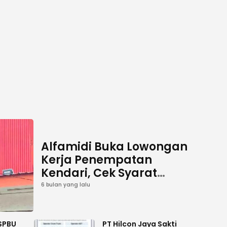
Alfamidi Buka Lowongan
Kerja Penempatan
Kendari, Cek Syarat
Jadwal Pendaftarannya
6 bulan yang lalu
SPBU
PT Hilcon Jaya Sakti