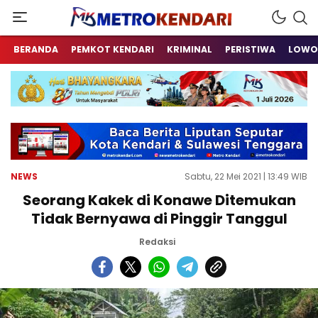
Berita Terkini Sulawesi Tenggara
metrokendari
BERANDA
PEMKOT KENDARI
KRIMINAL
PERISTIWA
LOWO
NEWS
Sabtu, 22 Mei 2021 | 13:49 WIB
Seorang Kakek di Konawe Ditemukan
Tidak Bernyawa di Pinggir Tanggul
Redaksi