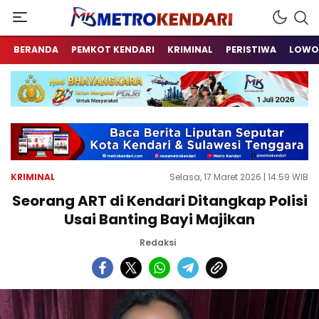
Berita Terkini Sulawesi Tenggara
metrokendari
BERANDA
PEMKOT KENDARI
KRIMINAL
PERISTIWA
LOWO
KRIMINAL
Selasa, 17 Maret 2026 | 14:59 WIB
Seorang ART di Kendari Ditangkap Polisi
Usai Banting Bayi Majikan
Redaksi