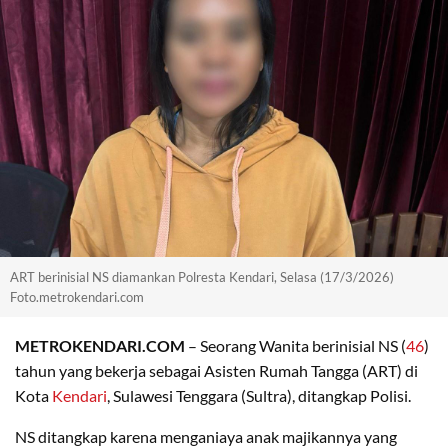
ART berinisial NS diamankan Polresta Kendari, Selasa (17/3/2026)
Foto.metrokendari.com
METROKENDARI.COM
– Seorang Wanita berinisial NS (
46
)
tahun yang bekerja sebagai Asisten Rumah Tangga (ART) di
Kota
Kendari
, Sulawesi Tenggara (Sultra), ditangkap Polisi.
NS ditangkap karena menganiaya anak majikannya yang