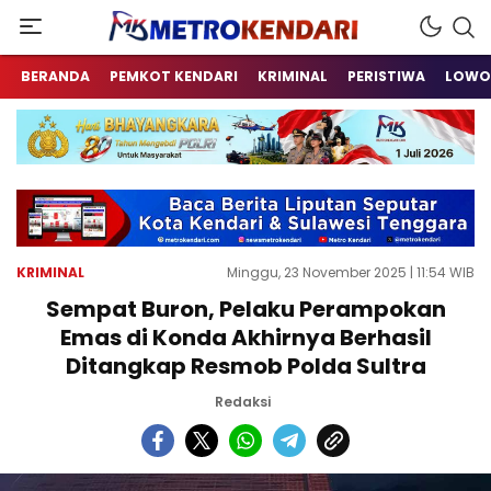
Berita Terkini Sulawesi Tenggara
metrokendari
BERANDA
PEMKOT KENDARI
KRIMINAL
PERISTIWA
LOWO
KRIMINAL
Minggu, 23 November 2025 | 11:54 WIB
Sempat Buron, Pelaku Perampokan
Emas di Konda Akhirnya Berhasil
Ditangkap Resmob Polda Sultra
Redaksi