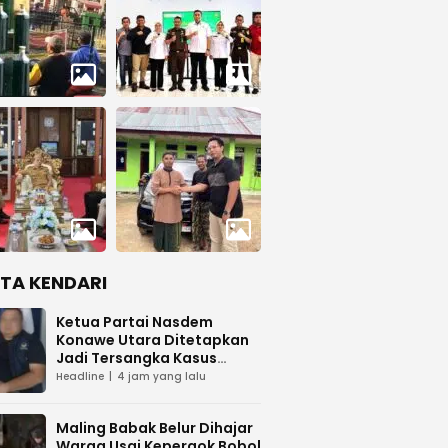
ITA KENDARI
Ketua Partai Nasdem
Konawe Utara Ditetapkan
Jadi Tersangka Kasus
Dugaan Penipuan
Headline
4 jam yang lalu
Maling Babak Belur Dihajar
Warga Usai Kepergok Bobol