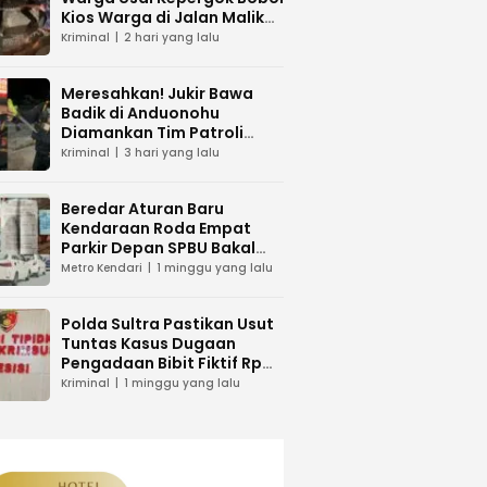
Kios Warga di Jalan Malik
Raya Mandonga
Kriminal
2 hari yang lalu
Meresahkan! Jukir Bawa
Badik di Anduonohu
Diamankan Tim Patroli
Polresta Kendari
Kriminal
3 hari yang lalu
Beredar Aturan Baru
Kendaraan Roda Empat
Parkir Depan SPBU Bakal
Dikenakan Pungutan Karcis
Metro Kendari
1 minggu yang lalu
Polda Sultra Pastikan Usut
Tuntas Kasus Dugaan
Pengadaan Bibit Fiktif Rp
26 Miliar
Kriminal
1 minggu yang lalu