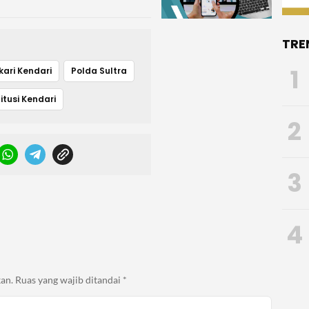
TRE
1
kari Kendari
Polda Sultra
itusi Kendari
2
3
4
an.
Ruas yang wajib ditandai
*