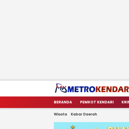
metrokendari
Berita Terkini Sulawesi Tenggara
BERANDA
PEMKOT KENDARI
KRI
Wisata
Kabar Daerah