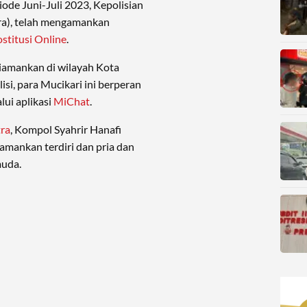
iode Juni-Juli 2023, Kepolisian
tra), telah mengamankan
stitusi Online
.
diamankan di wilayah Kota
si, para Mucikari ini berperan
ui aplikasi
MiChat
.
tra
, Kompol Syahrir Hanafi
amankan terdiri dan pria dan
muda.