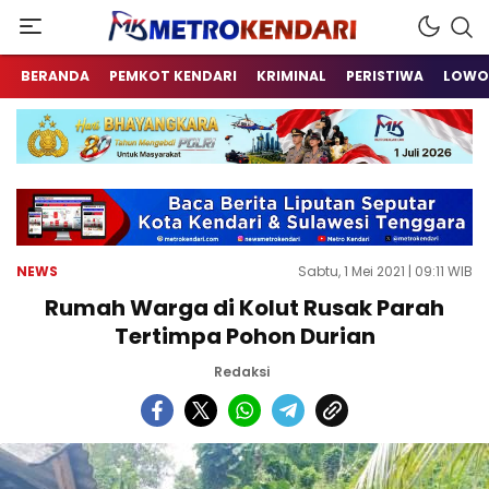
Berita Terkini Sulawesi Tenggara
metrokendari
BERANDA
PEMKOT KENDARI
KRIMINAL
PERISTIWA
LOWO
NEWS
Sabtu, 1 Mei 2021 | 09:11 WIB
Rumah Warga di Kolut Rusak Parah
Tertimpa Pohon Durian
Redaksi