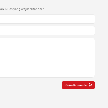
an.
Ruas yang wajib ditandai
*