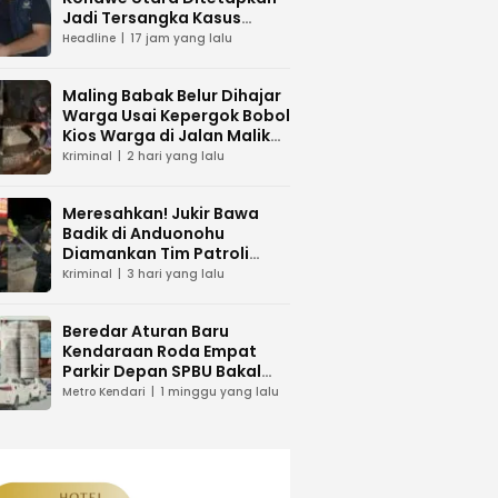
Jadi Tersangka Kasus
Dugaan Penipuan
Headline
17 jam yang lalu
Maling Babak Belur Dihajar
Warga Usai Kepergok Bobol
Kios Warga di Jalan Malik
Raya Mandonga
Kriminal
2 hari yang lalu
Meresahkan! Jukir Bawa
Badik di Anduonohu
Diamankan Tim Patroli
Polresta Kendari
Kriminal
3 hari yang lalu
Beredar Aturan Baru
Kendaraan Roda Empat
Parkir Depan SPBU Bakal
Dikenakan Pungutan Karcis
Metro Kendari
1 minggu yang lalu