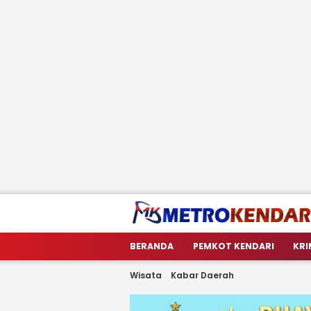
metrokendari
Berita Terkini Sulawesi Tenggara
BERANDA
PEMKOT KENDARI
KRI
Wisata
Kabar Daerah