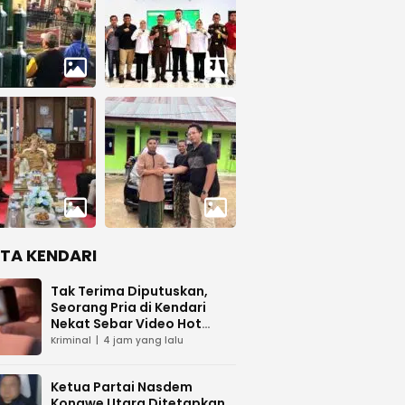
ITA KENDARI
Tak Terima Diputuskan,
Seorang Pria di Kendari
Nekat Sebar Video Hot
Pacar
Kriminal
4 jam yang lalu
Ketua Partai Nasdem
Konawe Utara Ditetapkan