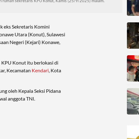
ah rumah sekretaris KPU Konut, Kamis (25/9/2025) malam.
k eks Sekretaris Komini
nawe Utara (Konut), Sulawesi
ksaan Negeri (Kejari) Konawe,
 KPU Konut itu berlokasi di
ekar, Kecamatan
Kendari
, Kota
ung oleh Kepala Seksi Pidana
wal anggota TNI.