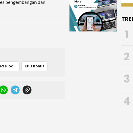
roses pengembangan dan
TRE
1
2
Korupsi Dana Hibah KPU Konut
KPU Konut
3
4