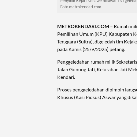
Penyidik Kejari Konawe dikawal TNI geled
Foto.metrokendari.com
METROKENDARI.COM
– Rumah mili
Pemilihan Umum (KPU) Kabupaten Ko
Tenggara (Sultra), digeledah tim Keja
pada Kamis (25/9/2025) petang.
Penggeledahan rumah milik Sekretaris
Jalan Gunung Jati, Kelurahan Jati M
Kendari.
Proses penggeledahan dipimpin langs
Khusus (Kasi Pidsus) Aswar yang dika