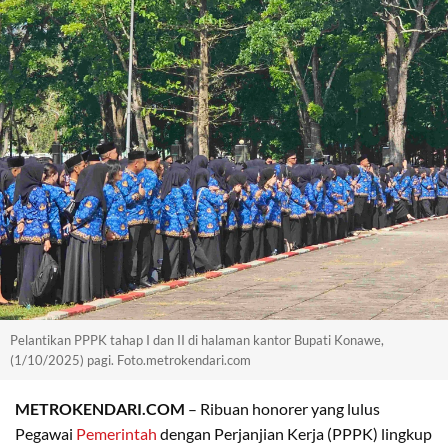
Pelantikan PPPK tahap I dan II di halaman kantor Bupati Konawe,
(1/10/2025) pagi. Foto.metrokendari.com
METROKENDARI.COM
– Ribuan honorer yang lulus
Pegawai
Pemerintah
dengan Perjanjian Kerja (PPPK) lingkup