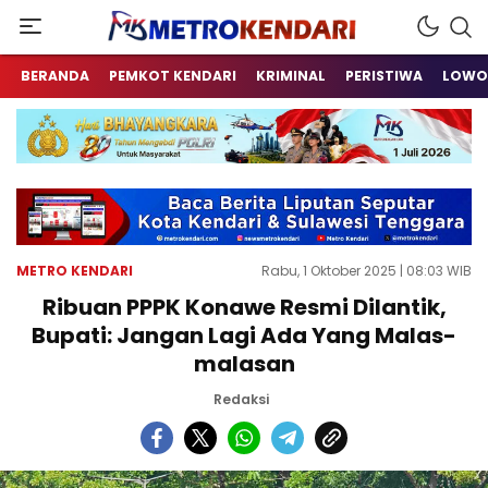
Berita Terkini Sulawesi Tenggara
metrokendari
BERANDA
PEMKOT KENDARI
KRIMINAL
PERISTIWA
LOWO
METRO KENDARI
Rabu, 1 Oktober 2025 | 08:03 WIB
Ribuan PPPK Konawe Resmi Dilantik,
Bupati: Jangan Lagi Ada Yang Malas-
malasan
Redaksi