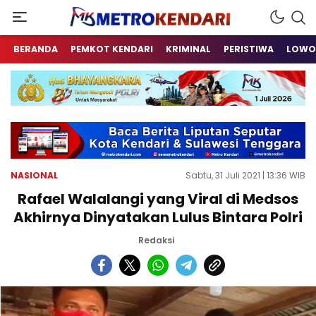
Berita Terkini Sulawesi Tenggara
metrokendari
BERANDA
PEMKOT KENDARI
KRIMINAL
PERISTIWA
LOWO
NASIONAL
Sabtu, 31 Juli 2021 | 13:36 WIB
Rafael Walalangi yang Viral di Medsos
Akhirnya Dinyatakan Lulus Bintara Polri
Redaksi