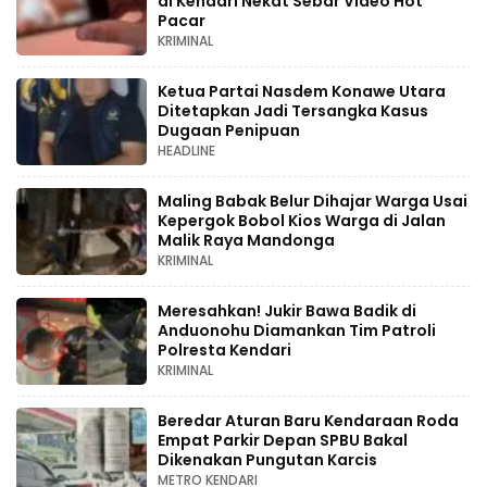
di Kendari Nekat Sebar Video Hot
Pacar
KRIMINAL
Ketua Partai Nasdem Konawe Utara
Ditetapkan Jadi Tersangka Kasus
Dugaan Penipuan
HEADLINE
Maling Babak Belur Dihajar Warga Usai
Kepergok Bobol Kios Warga di Jalan
Malik Raya Mandonga
KRIMINAL
Meresahkan! Jukir Bawa Badik di
Anduonohu Diamankan Tim Patroli
Polresta Kendari
KRIMINAL
Beredar Aturan Baru Kendaraan Roda
Empat Parkir Depan SPBU Bakal
Dikenakan Pungutan Karcis
METRO KENDARI