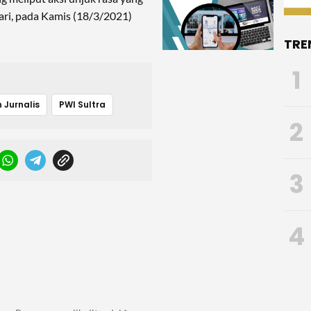
ari, pada Kamis (18/3/2021)
TRE
1
 Jurnalis
PWI Sultra
2
3
4