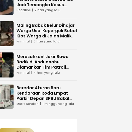
Jadi Tersangka Kasus
Dugaan Penipuan
Headline
2 hari yang lalu
Maling Babak Belur Dihajar
Warga Usai Kepergok Bobol
Kios Warga di Jalan Malik
Raya Mandonga
Kriminal
3 hari yang lalu
Meresahkan! Jukir Bawa
Badik di Anduonohu
Diamankan Tim Patroli
Polresta Kendari
Kriminal
4 hari yang lalu
Beredar Aturan Baru
Kendaraan Roda Empat
Parkir Depan SPBU Bakal
Dikenakan Pungutan Karcis
Metro Kendari
1 minggu yang lalu