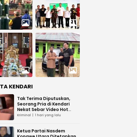
ITA KENDARI
Tak Terima Diputuskan,
Seorang Pria di Kendari
Nekat Sebar Video Hot
Pacar
Kriminal
1 hari yang lalu
Ketua Partai Nasdem
Konawe Utara Ditetapkan