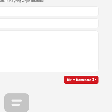
an.
Ruas yang wajib ditandai
*