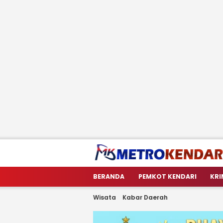
metrokendari
Berita Terkini Sulawesi Tenggara
BERANDA
PEMKOT KENDARI
KRI
Wisata
Kabar Daerah