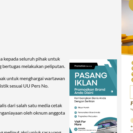
ta kepada seluruh pihak untuk
g bertugas melakukan peliputan.
hak untuk menghargai wartawan
istik sesuai UU Pers No.
lis dari salah satu media cetak
penganiayaan oleh oknum anggota
ng meliput aksi unjuk rasa yang