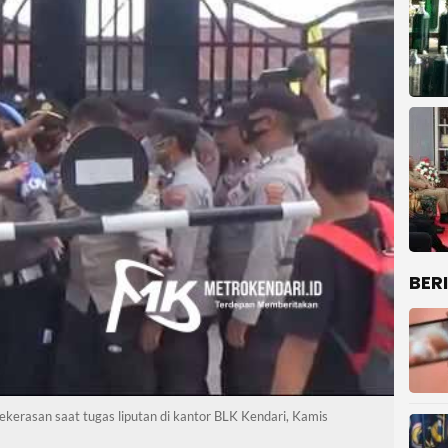
BER
kerasan saat tugas liputan di kantor BLK Kendari, Kamis