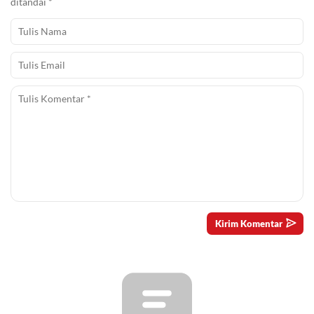
ditandai
*