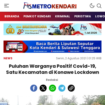
Berita Terkini Sulawesi Tenggara
metrokendari
BERANDA
PEMKOT KENDARI
KRIMINAL
PERISTIWA
LOWO
NEWS
Senin, 2 Agustus 2021 | 01:25 WIB
Puluhan Warganya Positif Covid-19,
Satu Kecamatan di Konawe Lockdown
Redaksi