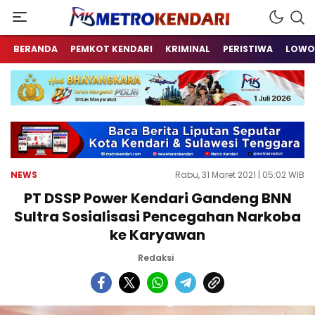
Berita Terkini Sulawesi Tenggara
metrokendari
BERANDA
PEMKOT KENDARI
KRIMINAL
PERISTIWA
LOWO
NEWS
Rabu, 31 Maret 2021 | 05:02 WIB
PT DSSP Power Kendari Gandeng BNN
Sultra Sosialisasi Pencegahan Narkoba
ke Karyawan
Redaksi