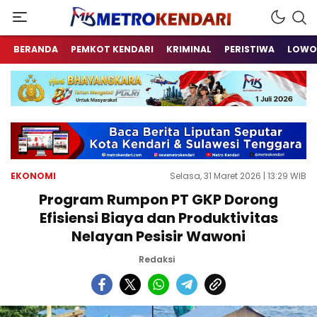
Berita Terkini Sulawesi Tenggara
metrokendari
BERANDA
PEMKOT KENDARI
KRIMINAL
PERISTIWA
LOWO
EKONOMI
Selasa, 31 Maret 2026 | 13:29 WIB
Program Rumpon PT GKP Dorong
Efisiensi Biaya dan Produktivitas
Nelayan Pesisir Wawoni
Redaksi