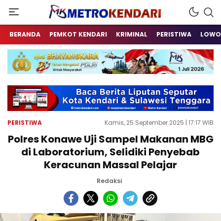
Berita Terkini Sulawesi Tenggara
metrokendari
BERANDA
PEMKOT KENDARI
KRIMINAL
PERISTIWA
LOWO
PERISTIWA
Kamis, 25 September 2025 | 17:17 WIB
Polres Konawe Uji Sampel Makanan MBG
di Laboratorium, Selidiki Penyebab
Keracunan Massal Pelajar
Redaksi