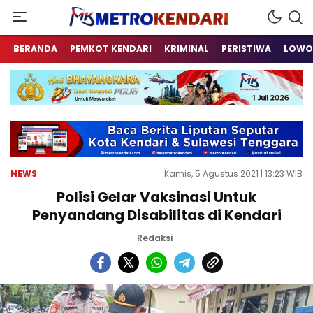
Berita Terkini Sulawesi Tenggara
metrokendari
BERANDA
PEMKOT KENDARI
KRIMINAL
PERISTIWA
LOWO
NEWS
Kamis, 5 Agustus 2021 | 13:23 WIB
Polisi Gelar Vaksinasi Untuk
Penyandang Disabilitas di Kendari
Redaksi