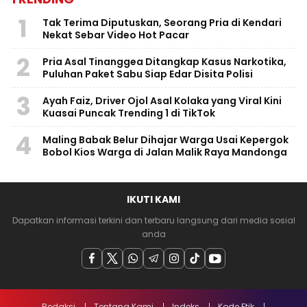
1
Tak Terima Diputuskan, Seorang Pria di Kendari
Nekat Sebar Video Hot Pacar
2
Pria Asal Tinanggea Ditangkap Kasus Narkotika,
Puluhan Paket Sabu Siap Edar Disita Polisi
3
Ayah Faiz, Driver Ojol Asal Kolaka yang Viral Kini
Kuasai Puncak Trending 1 di TikTok
4
Maling Babak Belur Dihajar Warga Usai Kepergok
Bobol Kios Warga di Jalan Malik Raya Mandonga
IKUTI KAMI
Dapatkan informasi terkini dan terbaru langsung dari media sosial
anda
Redaksi
Tentang Kami
Indeks
Kode Etik