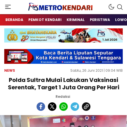
Berita Terkini Sulawesi Tenggara
metrokendari
BERANDA
PEMKOT KENDARI
KRIMINAL
PERISTIWA
LOWO
NEWS
Sabtu, 26 Juni 2021 | 09:04 WIB
Polda Sultra Mulai Lakukan Vaksinasi
Serentak, Target 1 Juta Orang Per Hari
Redaksi