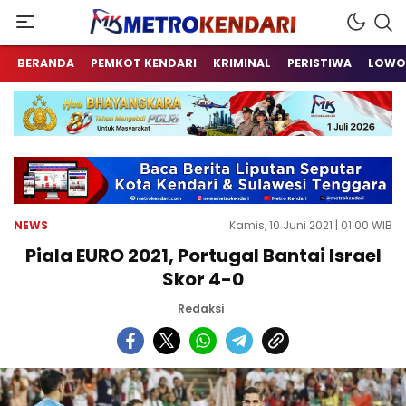
Berita Terkini Sulawesi Tenggara
metrokendari
BERANDA
PEMKOT KENDARI
KRIMINAL
PERISTIWA
LOWO
NEWS
Kamis, 10 Juni 2021 | 01:00 WIB
Piala EURO 2021, Portugal Bantai Israel
Skor 4-0
Redaksi