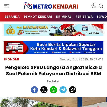
Berita Terkini Sulawesi Tenggara
metrokendari
BERANDA
PEMKOT KENDARI
KRIMINAL
PERISTIWA
LOWO
EKONOMI
Selasa, 15 Juli 2025 | 10:57 WIB
Pengelola SPBU Langara Angkat Bicara
Soal Polemik Pelayanan Distribusi BBM
Redaksi