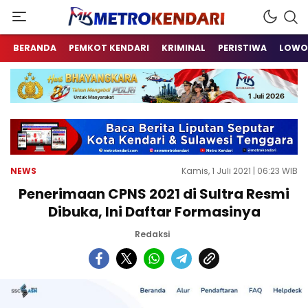
Berita Terkini Sulawesi Tenggara
metrokendari
BERANDA
PEMKOT KENDARI
KRIMINAL
PERISTIWA
LOWO
NEWS
Kamis, 1 Juli 2021 | 06:23 WIB
Penerimaan CPNS 2021 di Sultra Resmi
Dibuka, Ini Daftar Formasinya
Redaksi