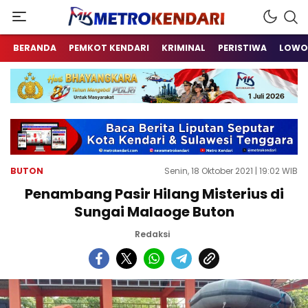
Berita Terkini Sulawesi Tenggara
metrokendari
BERANDA
PEMKOT KENDARI
KRIMINAL
PERISTIWA
LOWO
BUTON
Senin, 18 Oktober 2021 | 19:02 WIB
Penambang Pasir Hilang Misterius di
Sungai Malaoge Buton
Redaksi