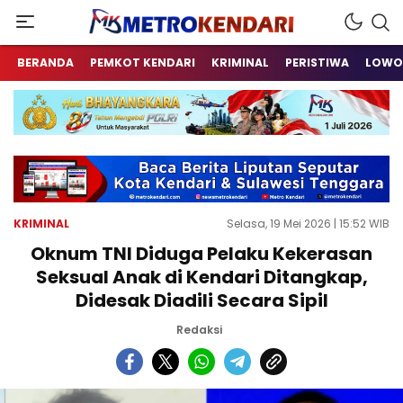
Berita Terkini Sulawesi Tenggara
metrokendari
BERANDA
PEMKOT KENDARI
KRIMINAL
PERISTIWA
LOWO
KRIMINAL
Selasa, 19 Mei 2026 | 15:52 WIB
Oknum TNI Diduga Pelaku Kekerasan
Seksual Anak di Kendari Ditangkap,
Didesak Diadili Secara Sipil
Redaksi