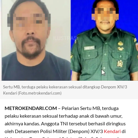
Sertu MB, terduga pelaku kekerasan seksual ditangkap Denpom XIV/3
Kendari (Foto.metrokendari.com)
METROKENDARI.COM
– Pelarian Sertu MB, terduga
pelaku kekerasan seksual terhadap anak di bawah umur,
akhirnya kandas. Anggota TNI tersebut berhasil diringkus
oleh Detasemen Polisi Militer (Denpom) XIV/3
Kendari
di