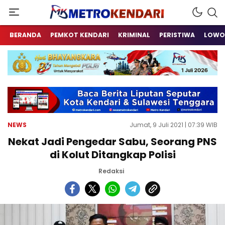
Berita Terkini Sulawesi Tenggara
metrokendari
BERANDA
PEMKOT KENDARI
KRIMINAL
PERISTIWA
LOWO
NEWS
Jumat, 9 Juli 2021 | 07:39 WIB
Nekat Jadi Pengedar Sabu, Seorang PNS
di Kolut Ditangkap Polisi
Redaksi