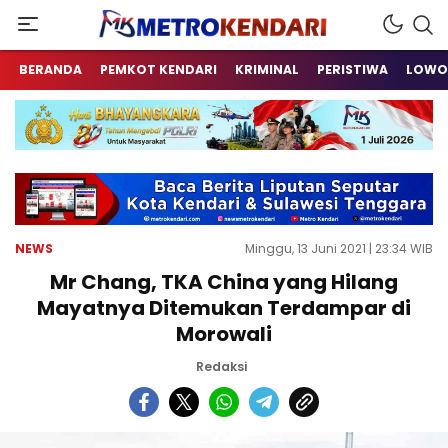
Berita Terkini Sulawesi Tenggara
metrokendari
BERANDA
PEMKOT KENDARI
KRIMINAL
PERISTIWA
LOWO
NEWS
Minggu, 13 Juni 2021 | 23:34 WIB
Mr Chang, TKA China yang Hilang
Mayatnya Ditemukan Terdampar di
Morowali
Redaksi