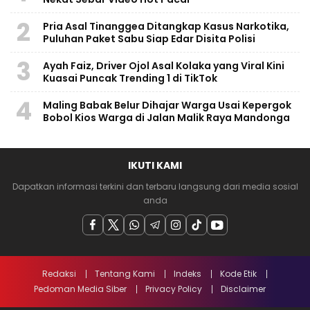
2
Pria Asal Tinanggea Ditangkap Kasus Narkotika,
Puluhan Paket Sabu Siap Edar Disita Polisi
3
Ayah Faiz, Driver Ojol Asal Kolaka yang Viral Kini
Kuasai Puncak Trending 1 di TikTok
4
Maling Babak Belur Dihajar Warga Usai Kepergok
Bobol Kios Warga di Jalan Malik Raya Mandonga
IKUTI KAMI
Dapatkan informasi terkini dan terbaru langsung dari media sosial
anda
Redaksi
Tentang Kami
Indeks
Kode Etik
Pedoman Media Siber
Privacy Policy
Disclaimer