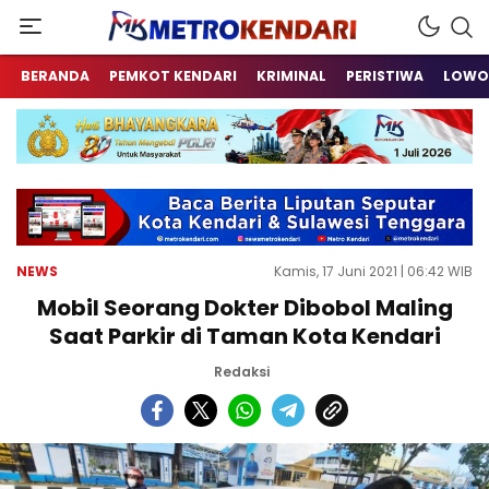
Berita Terkini Sulawesi Tenggara
metrokendari
BERANDA
PEMKOT KENDARI
KRIMINAL
PERISTIWA
LOWO
NEWS
Kamis, 17 Juni 2021 | 06:42 WIB
Mobil Seorang Dokter Dibobol Maling
Saat Parkir di Taman Kota Kendari
Redaksi