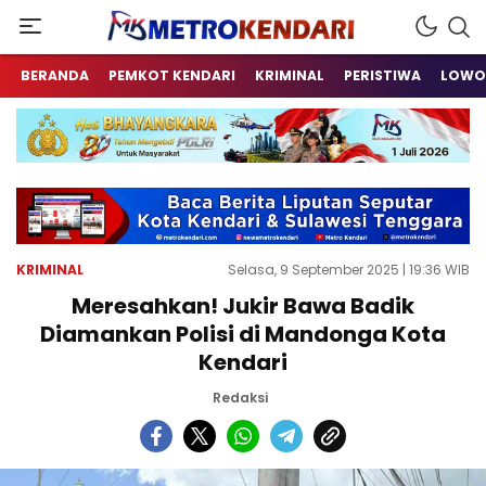
Berita Terkini Sulawesi Tenggara
metrokendari
BERANDA
PEMKOT KENDARI
KRIMINAL
PERISTIWA
LOWO
KRIMINAL
Selasa, 9 September 2025 | 19:36 WIB
Meresahkan! Jukir Bawa Badik
Diamankan Polisi di Mandonga Kota
Kendari
Redaksi