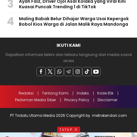
3
Ayah Faiz, Driver Ojol Asal Kolaka yang Viral Kini
Kuasai Puncak Trending 1 di TikTok
4
Maling Babak Belur Dihajar Warga Usai Kepergok
Bobol Kios Warga di Jalan Malik Raya Mandonga
IKUTI KAMI
Dapatkan informasi terkini dan terbaru langsung dari media sosial
anda
Redaksi
Tentang Kami
Indeks
Kode Etik
Pedoman Media Siber
Privacy Policy
Disclaimer
PT Tridatu Utama Media 2026 Copyright by. metrokendari.com
TUTUP