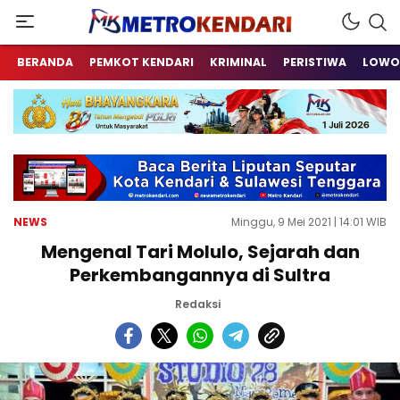
Berita Terkini Sulawesi Tenggara
metrokendari
BERANDA
PEMKOT KENDARI
KRIMINAL
PERISTIWA
LOWO
NEWS
Minggu, 9 Mei 2021 | 14:01 WIB
Mengenal Tari Molulo, Sejarah dan
Perkembangannya di Sultra
Redaksi