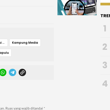
TRE
1
Kampung Literasi Media
Kampung Media
2
Lapulu
3
4
an.
Ruas yang wajib ditandai
*