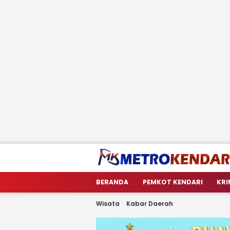
metrokendari
Berita Terkini Sulawesi Tenggara
BERANDA
PEMKOT KENDARI
KRI
Wisata
Kabar Daerah