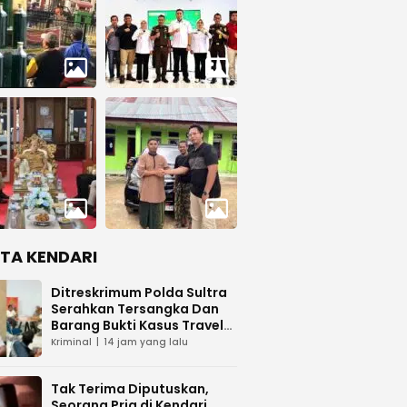
ITA KENDARI
Ditreskrimum Polda Sultra
Serahkan Tersangka Dan
Barang Bukti Kasus Travel
Umrah ke Kejaksaan
Kriminal
14 jam yang lalu
Tak Terima Diputuskan,
Seorang Pria di Kendari