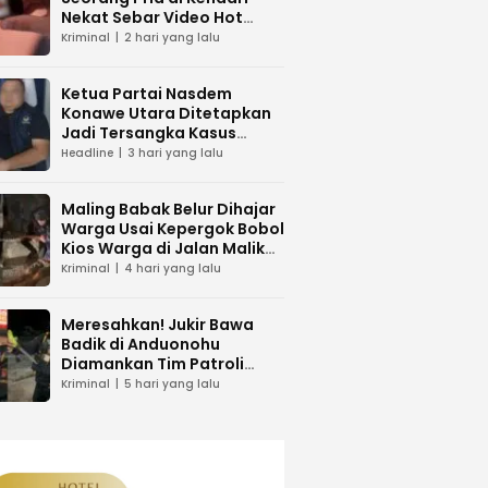
Nekat Sebar Video Hot
Pacar
Kriminal
2 hari yang lalu
Ketua Partai Nasdem
Konawe Utara Ditetapkan
Jadi Tersangka Kasus
Dugaan Penipuan
Headline
3 hari yang lalu
Maling Babak Belur Dihajar
Warga Usai Kepergok Bobol
Kios Warga di Jalan Malik
Raya Mandonga
Kriminal
4 hari yang lalu
Meresahkan! Jukir Bawa
Badik di Anduonohu
Diamankan Tim Patroli
Polresta Kendari
Kriminal
5 hari yang lalu